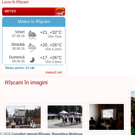
Lucru în Rîșcani
METEO
Meteo în Rîşcani
Vineri
+21..+32°C
07.08.26
Vînt 7m/s
Sîmbătă
+20..+26°C
08.08.26
Vînt 6.2m/s
Duminică
+17..+26°C
09.08.26
Vînt 4.9m/s
Meteo pentru 10 zile
meteo2.md
Rîșcani în imagini
© 2016
Consiliul raional Rîșcani, Republica Moldova
.