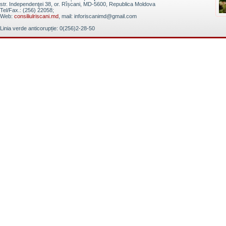
str. Independenţei 38, or. Rîșcani, MD-5600, Republica Moldova
Tel/Fax.: (256) 22058;
Web:
consiliulriscani.md
, mail: inforiscanimd@gmail.com
Linia verde anticorupție: 0(256)2-28-50