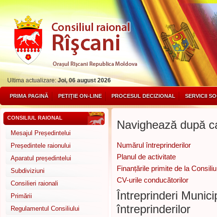
Ultima actualizare:
Joi, 06 august 2026
PRIMA PAGINĂ
PETIȚIE ON-LINE
PROCESUL DECIZIONAL
SERVICII S
CONSILIUL RAIONAL
Navighează după ca
Mesajul Președintelui
Numărul întreprinderilor
Președintele raionului
Planul de activitate
Aparatul președintelui
Finanțările primite de la Consili
Subdiviziuni
CV-urile conducătorilor
Consilieri raionali
Întreprinderi Munic
Primării
întreprinderilor
Regulamentul Consiliului