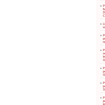
»
P
f
D
C
»
L
v
»
P
p
r
»
P
o
I
G
»
P
p
G
»
P
p
S
»
P
p
I