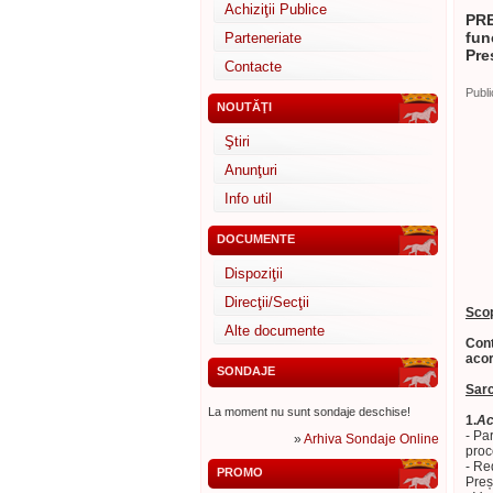
Achiziţii Publice
PRE
fun
Parteneriate
Pre
Contacte
Publi
NOUTĂŢI
Ştiri
Anunţuri
Info util
DOCUMENTE
Dispoziţii
Direcţii/Secţii
Scop
Alte documente
Cont
acor
SONDAJE
Sarc
La moment nu sunt sondaje deschise!
1.
Ac
- Pa
»
Arhiva Sondaje Online
proc
- Re
PROMO
Preș