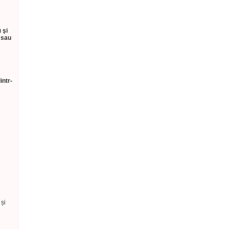
) şi
c sau
intr-
 și
.