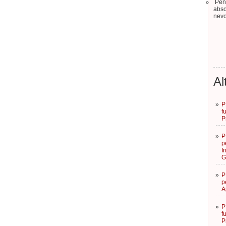
Pent
abso
nevo
Al
»
P
f
P
»
P
p
I
G
»
P
p
A
»
P
f
P