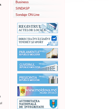
Business
a
SINDASP
Sondaje ON-Line
a
ul