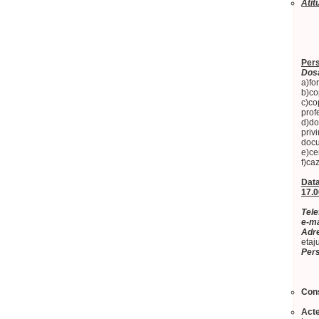
Atit
Pers
Dosa
a)fo
b)co
c)co
prof
d)do
priv
docu
e)cer
f)caz
Data
17.0
Tele
e-ma
Adre
etaju
Pers
Cons
Acte