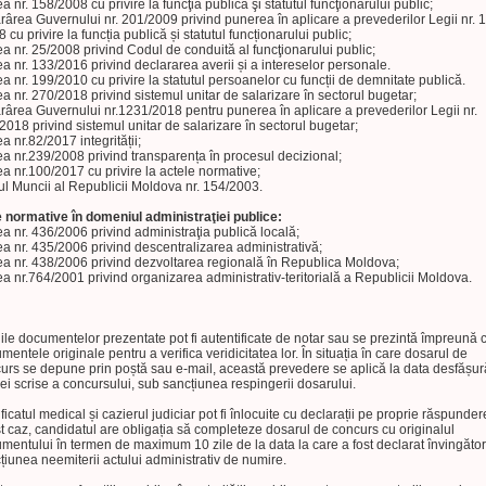
a nr. 158/2008 cu privire la funcţia publică şi statutul funcţionarului public;
rârea Guvernului nr. 201/2009 privind punerea în aplicare a prevederilor Legii nr. 
 cu privire la funcția publică și statutul funcționarului public;
a nr. 25/2008 privind Codul de conduită al funcţionarului public;
a nr. 133/2016 privind declararea averii și a intereselor personale.
a nr. 199/2010 cu privire la statutul persoanelor cu funcții de demnitate publică.
a nr. 270/2018 privind sistemul unitar de salarizare în sectorul bugetar;
rârea Guvernului nr.1231/2018 pentru punerea în aplicare a prevederilor Legii nr.
2018 privind sistemul unitar de salarizare în sectorul bugetar;
a nr.82/2017 integrității;
a nr.239/2008 privind transparența în procesul decizional;
a nr.100/2017 cu privire la actele normative;
l Muncii al Republicii Moldova nr. 154/2003.
 normative în domeniul administraţiei publice:
a nr. 436/2006 privind administraţia publică locală;
a nr. 435/2006 privind descentralizarea administrativă;
a nr. 438/2006 privind dezvoltarea regională în Republica Moldova;
a nr.764/2001 privind organizarea administrativ-teritorială a Republicii Moldova.
ile documentelor prezentate pot fi autentificate de notar sau se prezintă împreună 
mentele originale pentru a verifica veridicitatea lor. În situația în care dosarul de
urs se depune prin poștă sau e-mail, această prevedere se aplică la data desfășură
ei scrise a concursului, sub sancțiunea respingerii dosarului.
ificatul medical și cazierul judiciar pot fi înlocuite cu declarații pe proprie răspundere
t caz, candidatul are obligația să completeze dosarul de concurs cu originalul
mentului în termen de maximum 10 zile de la data la care a fost declarat învingător
țiunea neemiterii actului administrativ de numire.