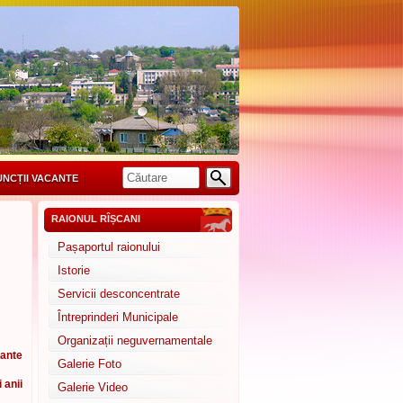
UNCȚII VACANTE
RAIONUL RÎȘCANI
Pașaportul raionului
Istorie
Servicii desconcentrate
Întreprinderi Municipale
Organizații neguvernamentale
cante
Galerie Foto
i anii
Galerie Video