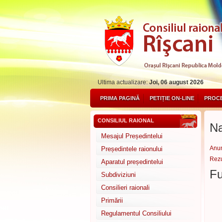
Ultima actualizare:
Joi, 06 august 2026
PRIMA PAGINĂ
PETIȚIE ON-LINE
PROCE
CONSILIUL RAIONAL
Na
Mesajul Președintelui
Anun
Președintele raionului
Rezu
Aparatul președintelui
Fu
Subdiviziuni
Consilieri raionali
Primării
Regulamentul Consiliului