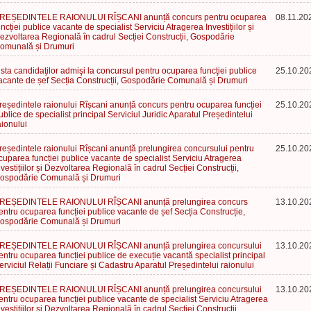
REȘEDINTELE RAIONULUI RÎȘCANI anunță concurs pentru ocuparea
08.11.20
uncției publice vacante de specialist Serviciu Atragerea Investițiilor și
ezvoltarea Regională în cadrul Secției Construcții, Gospodărie
omunală și Drumuri
ista candidaţilor admişi la concursul pentru ocuparea funcţiei publice
25.10.20
acante de șef Secția Construcții, Gospodărie Comunală și Drumuri
reședintele raionului Rîșcani anunță concurs pentru ocuparea funcției
25.10.20
ublice de specialist principal Serviciul Juridic Aparatul Președintelui
aionului
reședintele raionului Rîșcani anunță prelungirea concursului pentru
25.10.20
cuparea funcției publice vacante de specialist Serviciu Atragerea
nvestițiilor și Dezvoltarea Regională în cadrul Secției Construcții,
ospodărie Comunală și Drumuri
REȘEDINTELE RAIONULUI RÎȘCANI anunță prelungirea concurs
13.10.20
entru ocuparea funcției publice vacante de șef Secția Construcție,
ospodărie Comunală și Drumuri
REȘEDINTELE RAIONULUI RÎȘCANI anunță prelungirea concursului
13.10.20
entru ocuparea funcției publice de execuție vacantă specialist principal
erviciul Relații Funciare și Cadastru Aparatul Președintelui raionului
REȘEDINTELE RAIONULUI RÎȘCANI anunță prelungirea concursului
13.10.20
entru ocuparea funcției publice vacante de specialist Serviciu Atragerea
nvestițiilor și Dezvoltarea Regională în cadrul Secției Construcții,