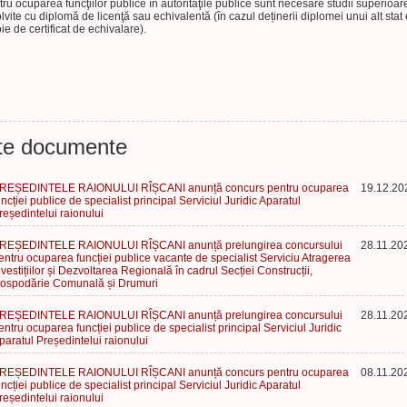
ru ocuparea funcţiilor publice în autorităţile publice sunt necesare studii superioar
lvite cu diplomă de licenţă sau echivalentă (în cazul deținerii diplomei unui alt stat
ie de certificat de echivalare).
te documente
REȘEDINTELE RAIONULUI RÎȘCANI anunță concurs pentru ocuparea
19.12.20
uncției publice de specialist principal Serviciul Juridic Aparatul
reședintelui raionului
REȘEDINTELE RAIONULUI RÎȘCANI anunță prelungirea concursului
28.11.20
entru ocuparea funcției publice vacante de specialist Serviciu Atragerea
nvestițiilor și Dezvoltarea Regională în cadrul Secției Construcții,
ospodărie Comunală și Drumuri
REȘEDINTELE RAIONULUI RÎȘCANI anunță prelungirea concursului
28.11.20
entru ocuparea funcției publice de specialist principal Serviciul Juridic
paratul Președintelui raionului
REȘEDINTELE RAIONULUI RÎȘCANI anunță concurs pentru ocuparea
08.11.20
uncției publice de specialist principal Serviciul Juridic Aparatul
reședintelui raionului