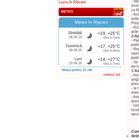
- Ve
Lucru în Rîșcani
econ
ca ti
METEO
- Aco
auto
Meteo în Rîşcani
Preș
- Ac
acte
Sîmbătă
+19..+25°C
2.
Ap
08.08.26
Vînt 6.7m/s
- Pa
publ
Duminică
+17..+25°C
- Re
09.08.26
Vînt 4.9m/s
raio
publ
Luni
+14..+27°C
- Se
10.08.26
Vînt 2.7m/s
de ni
Meteo pentru 10 zile
3.
As
meteo2.md
- Av
anga
prev
- Ia
exec
- As
dona
- Ur
loca
secr
Cond
deţi