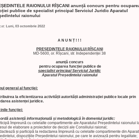
ȘEDINTELE RAIONULUI RÎȘCANI anunță concurs pentru ocupare
cției publice de specialist principal Serviciul Juridic Aparatul
ședintelui raionului
cat:
Luni, 03 octombrie 2022
A N U N Ț ! ! !
PREȘEDINTELE RAIONULUI RÎȘCANI
MD-5600, or. Rîșcani, str. Independenței 38
anunță concurs
pentru ocuparea funcției publice de
specialist principal Serviciul Juridic
Aparatul Președintelui raionului
ul general al funcţiei:
ribuirea la eficientizarea activității autorității administrației publice locale prin
darea asistenței juridice.
inile funcției:
ordă asistență informațională și metodologică în domeniul juridic:
rticipă împreună cu celelalte compartimente ale Aparatului Președintelui raionului l
esul de elaborare a proiectelor de decizii ale Consiliului raional;
dactează și participă la redactarea împreună cu celelalte compartimente din Aparat
edintelui, dispozițiile Președintelui raionului, pe care le avizează pentru legalitate;