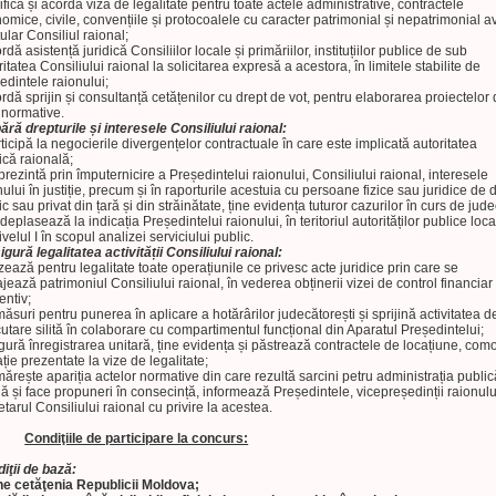
rifică și acordă viză de legalitate pentru toate actele administrative, contractele
omice, civile, convențiile și protocoalele cu caracter patrimonial și nepatrimonial 
tular Consiliul raional;
rdă asistență juridică Consiliilor locale și primăriilor, instituțiilor publice de sub
ritatea Consiliului raional la solicitarea expresă a acestora, în limitele stabilite de
edintele raionului;
ordă sprijin și consultanță cetățenilor cu drept de vot, pentru elaborarea proiectelor
 normative.
ără drepturile și interesele Consiliului raional:
rticipă la negocierile divergențelor contractuale în care este implicată autoritatea
ică raională;
prezintă prin împuternicire a Președintelui raionului, Consiliului raional, interesele
nului în justiție, precum și în raporturile acestuia cu persoane fizice sau juridice de 
ic sau privat din țară și din străinătate, ține evidența tuturor cazurilor în curs de jude
 deplasează la indicația Președintelui raionului, în teritoriul autorităților publice loca
velul I în scopul analizei serviciului public.
igură legalitatea activității Consiliului raional:
izează pentru legalitate toate operațiunile ce privesc acte juridice prin care se
jează patrimoniul Consiliului raional, în vederea obținerii vizei de control financiar
entiv;
 măsuri pentru punerea în aplicare a hotărârilor judecătorești și sprijină activitatea d
utare silită în colaborare cu compartimentul funcțional din Aparatul Președintelui;
igură înregistrarea unitară, ține evidența și păstrează contractele de locațiune, com
ție prezentate la vize de legalitate;
mărește apariția actelor normative din care rezultă sarcini petru administrația public
lă și face propuneri în consecință, informează Președintele, vicepreședinții raionulu
etarul Consiliului raional cu privire la acestea.
Condiţiile de participare la concurs:
iţii de bază:
ne cetăţenia Republicii Moldova;