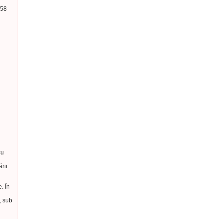
158
cu
rii
. În
, sub