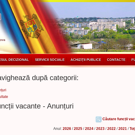
SUL DECIZIONAL
SERVICII SOCIALE
ACHIZIȚII PUBLICE
CONTACTE
F
vighează după categorii:
țuri
ltate
ncții vacante - Anunțuri
Căutare funcții va
Anul:
2026
/
2025
/
2024
/
2023
/
2022
/
2021
/
Toț