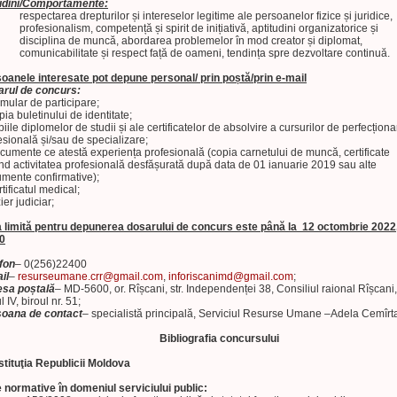
udini/Comportamente:
respectarea drepturilor și intereselor legitime ale persoanelor fizice și juridice,
profesionalism, competență și spirit de inițiativă, aptitudini organizatorice și
disciplina de muncă, abordarea problemelor în mod creator și diplomat,
comunicabilitate și respect față de oameni, tendința spre dezvoltare continuă.
oanele interesate pot depune personal/ prin poștă/prin e-mail
rul de concurs:
rmular de participare;
pia buletinului de identitate;
piile diplomelor de studii și ale certificatelor de absolvire a cursurilor de perfecționa
esională și/sau de specializare;
cumente ce atestă experiența profesională (copia carnetului de muncă, certificate
ind activitatea profesională desfășurată după data de 01 ianuarie 2019 sau alte
mente confirmative);
tificatul medical;
ier judiciar;
 limită pentru depunerea dosarului de concurs este până la 12 octombrie 2022
0
fon
– 0(256)22400
il
–
resurseumane.crr@gmail.com
,
inforiscanimd@gmail.com
;
sa poștală
– MD-5600, or. Rîșcani, str. Independenței 38, Consiliul raional Rîșcani,
l IV, biroul nr. 51;
oana de contact
– specialistă principală, Serviciul Resurse Umane –Adela Cemîrt
Bibliografia concursului
tituţia Republicii Moldova
 normative în domeniul serviciului public: