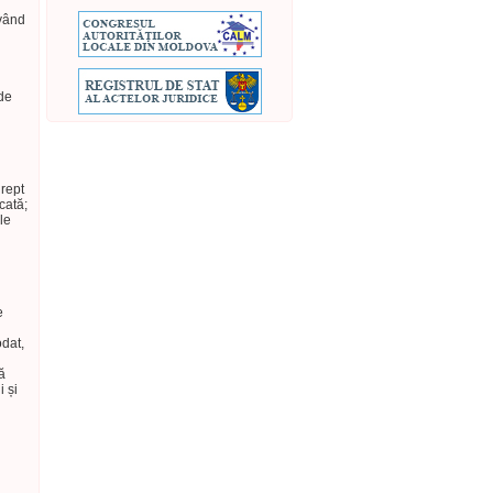
având
 de
drept
cată;
le
e
odat,
ă
i și