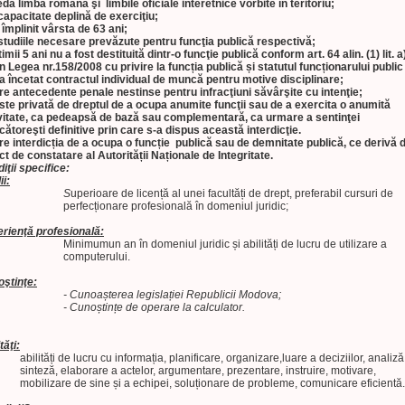
dă limba română şi limbile oficiale interetnice vorbite în teritoriu;
capacitate deplină de exerciţiu;
 împlinit vârsta de 63 ani;
studiile necesare prevăzute pentru funcţia publică respectivă;
timii 5 ani nu a fost destituită dintr-o funcţie publică conform art. 64 alin. (1) lit. a
in Legea nr.158/2008 cu privire la funcția publică și statutul funcționarului publi
-a încetat contractul individual de muncă pentru motive disciplinare;
re antecedente penale nestinse pentru infracţiuni săvârşite cu intenţie;
ste privată de dreptul de a ocupa anumite funcţii sau de a exercita o anumită
vitate, ca pedeapsă de bază sau complementară, ca urmare a sentinţei
cătoreşti definitive prin care s-a dispus această interdicţie.
re interdi
cția de a ocupa o funcție publică sau de demnitate publică, ce derivă d
ct de constatare al Autorității Naționale de Integritate.
iţii specifice:
ii:
S
uperioare de licență al unei facultăți de drept, preferabil cursuri de
perfecționare profesională în domeniul juridic;
rienţă profesională:
Minimumun an în domeniul juridic și abilități de lucru de utilizare a
computerului.
ştinţe:
- Cunoașterea legislației Republicii Modova;
- Cunoștințe de operare la calculator.
tăţi:
abilități de lucru cu informația, planificare, organizare,luare a deciziilor, analiză
sinteză, elaborare a actelor, argumentare, prezentare, instruire, motivare,
mobilizare de sine și a echipei, soluționare de probleme, comunicare eficientă