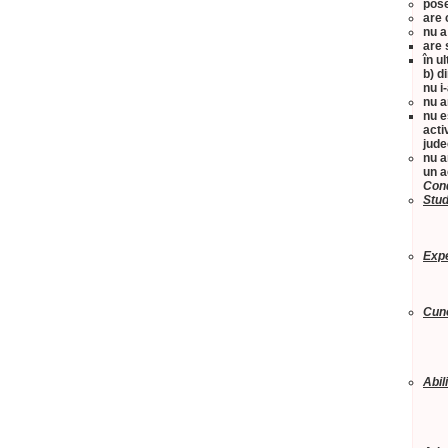
pose
are 
nu a
are 
în ul
b) d
nu i
nu a
nu e
acti
jude
nu a
un a
Cond
Stud
Expe
Cuno
Abili