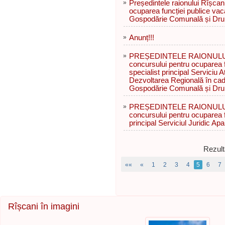
»
Președintele raionului Rîșca
ocuparea funcției publice vac
Gospodărie Comunală și Dru
»
Anunț!!!
»
PREȘEDINTELE RAIONULUI R
concursului pentru ocuparea f
specialist principal Serviciu At
Dezvoltarea Regională în cadr
Gospodărie Comunală și Dru
»
PREȘEDINTELE RAIONULUI R
concursului pentru ocuparea f
principal Serviciul Juridic Apa
Rezult
««
«
1
2
3
4
5
6
7
Rîșcani în imagini