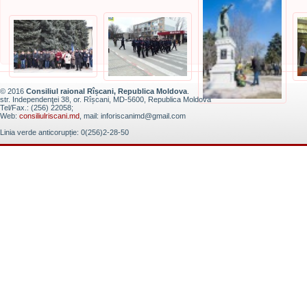
© 2016
Consiliul raional Rîșcani, Republica Moldova
.
str. Independenţei 38, or. Rîșcani, MD-5600, Republica Moldova
Tel/Fax.: (256) 22058;
Web:
consiliulriscani.md
, mail: inforiscanimd@gmail.com
Linia verde anticorupție: 0(256)2-28-50