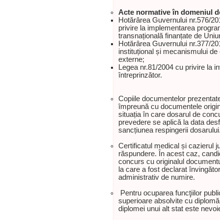
Acte normative în domeniul de
Hotărârea Guvernului nr.576/20
privire la implementarea program
transnațională finanțate de Uni
Hotărârea Guvernului nr.377/201
instituțional și mecanismului d
externe;
Legea nr.81/2004 cu privire la inv
întreprinzător.
Copiile documentelor prezentate 
împreună cu documentele originale
situația în care dosarul de con
prevedere se aplică la data desf
sancțiunea respingerii dosarului
Certificatul medical și cazierul ju
răspundere. În acest caz, candi
concurs cu originalul documentu
la care a fost declarat învingăto
administrativ de numire.
Pentru ocuparea funcţiilor public
superioare absolvite cu diplomă 
diplomei unui alt stat este nevoi