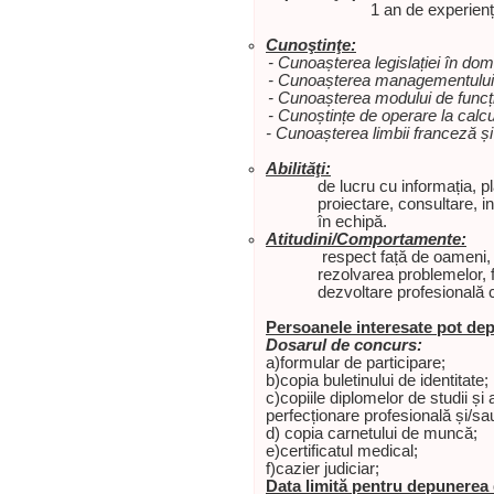
1 an de experien
Cunoştinţe:
- Cunoașterea legislației în dom
- Cunoașterea managementului atr
- Cunoașterea modului de funcțio
- Cunoștințe de operare la calcu
- Cunoașterea limbii franceză și 
Abilităţi:
de lucru cu informația, p
proiectare, consultare, i
în echipă.
Atitudini/Comportamente:
respect față de oameni, in
rezolvarea problemelor, fl
dezvoltare profesională 
Persoanele interesate pot dep
Dosarul de concurs:
a)formular de participare;
b)copia buletinului de identitate;
c)copiile diplomelor de studii și 
perfecționare profesională și/sa
d) copia carnetului de muncă;
e)certificatul medical;
f)cazier judiciar;
Data limită pentru depunerea