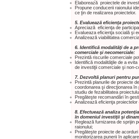
Elaborează proiectele de investiţ
Propune conducerii raionului id
ce ţin de realizarea proiectеlor.
5. Evaluează eficienţa proiecte
Apreciază eficienţa de participa
Evalueaza eficienţa socială şi 
Analizează viabilitatea comercial
6.
Identifică modalităţi de a pr
comerciale şi necomerciale:
Prezintă riscurile comerciale pote
Identifică modalităţile de a evita
de investiţii comerciale şi non-c
7.
Dezvoltă planuri pentru pune
Prezintă planurile de proiecte de
coordonarea şi direcţionarea în
studiu de fezabilitatea proiectului
Pregăteşte recomandări în gestio
Analizează eficienţa proiectelor d
8. Efectuează analiza potenţial
în domeniul investiţii şi dinam
Reglează furnizarea de sprijin pen
raionului;
Pregăteşte proiecte de acorduri d
monitorizarea punerii în aplicar