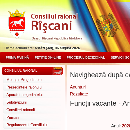
Ultima actualizare:
Astăzi (Joi), 06 august 2026
PRIMA PAGINĂ
PETIȚIE ON-LINE
PROCESUL DECIZIONAL
SERVICII S
CONSILIUL RAIONAL
Navighează după ca
Mesajul Președintelui
Anunțuri
Președintele raionului
Rezultate
Aparatul președintelui
Funcții vacante - An
Subdiviziuni
Consilieri raionali
Primării
Regulamentul Consiliului
Anul:
202