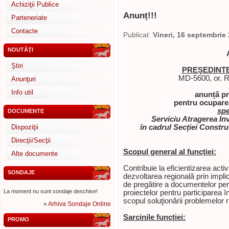
Achiziţii Publice
Anunț!!!
Parteneriate
Contacte
Publicat:
Vineri, 16 septembrie
NOUTĂŢI
Ştiri
PREȘEDINTE
MD-5600, or. Rî
Anunţuri
Info util
anunță pr
pentru ocuparea
spe
DOCUMENTE
Serviciu Atragerea Inv
Dispoziţii
în cadrul Secției Constr
Direcţii/Secţii
Scopul general al funcţiei:
Alte documente
Contribuie la eficientizarea activi
SONDAJE
dezvoltarea regională prin impli
de pregătire a documentelor pent
La moment nu sunt sondaje deschise!
proiectelor pentru participarea î
scopul soluţionării problemelor r
»
Arhiva Sondaje Online
Sarcinile funcției:
PROMO