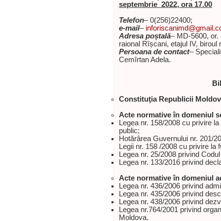
septembrie 2022, ora 17.00
Telefon
– 0(256)22400;
e-mail
–
inforiscanimd@gmail.
Adresa poștală
– MD-5600, or. R
raional Rîșcani, etajul IV, biroul 
Persoana de contact
– Special
Cemîrtan Adela.
Bi
Constituţia Republicii Moldo
Acte normative în domeniul se
Legea nr. 158/2008 cu privire la f
public;
Hotărârea Guvernului nr. 201/20
Legii nr. 158 /2008 cu privire la f
Legea nr. 25/2008 privind Codul 
Legea nr. 133/2016 privind decla
Acte normative în domeniul ad
Legea nr. 436/2006 privind admin
Legea nr. 435/2006 privind desc
Legea nr. 438/2006 privind dezv
Legea nr.764/2001 privind organi
Moldova.