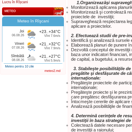
Lucru în Rîșcani
1.
Organizează
şi supraveghe
Monitorizează aplicarea planurilo
METEO
Monitorizează şi controlează rea
proiectele de investiţii;
Meteo în Rîşcani
Supraveghează respectarea legis
aplicare a proiectelor.
Joi
+23..+34°C
06.08.26
2.
Efectuează studii de pre-in
Vînt 7.6m/s
Identifică şi analizează sursele e
Vineri
+21..+32°C
Elaborează planuri de punere în a
07.08.26
Vînt 7.9m/s
Dezvoltă conceptul de investiţii
baza unor indicatori financiari, in
Sîmbătă
+21..+27°C
de capital, a bugetului, a resurse
08.08.26
Vînt 5.9m/s
Meteo pentru 10 zile
3.
Stabileşte posibilităţile d
meteo2.md
pregătite şi desfăşurate de căt
internaţionale:
Pregăteşte proiectele de particip
internaționale;
Pregăteşte proiecte şi le prezintă
care pregătesc desfăşurarea pro
Întocmeşte cererile de aplicare
Analizează posibilităţile de finan
4.
Determină cerinţele de resu
investiţii în baza strategiei d
Colectează datele necesare pentr
de investiţii a raionului;