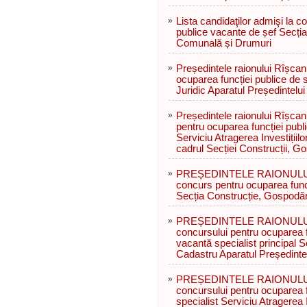
»
Lista candidaţilor admişi la c
publice vacante de șef Secția
Comunală și Drumuri
»
Președintele raionului Rîșca
ocuparea funcției publice de s
Juridic Aparatul Președintelui 
»
Președintele raionului Rîșcan
pentru ocuparea funcției publ
Serviciu Atragerea Investițiil
cadrul Secției Construcții, 
»
PREȘEDINTELE RAIONULUI R
concurs pentru ocuparea func
Secția Construcție, Gospodă
»
PREȘEDINTELE RAIONULUI R
concursului pentru ocuparea f
vacantă specialist principal Se
Cadastru Aparatul Președintel
»
PREȘEDINTELE RAIONULUI R
concursului pentru ocuparea f
specialist Serviciu Atragerea I