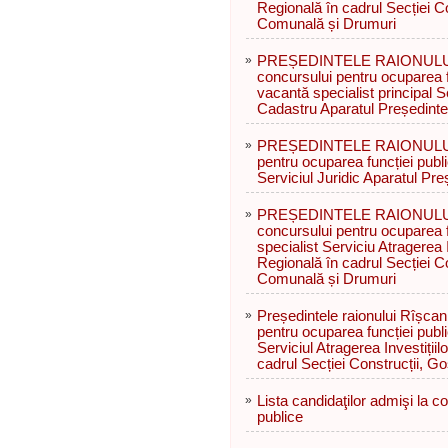
Regională în cadrul Secției C
Comunală și Drumuri
»
PREȘEDINTELE RAIONULUI R
concursului pentru ocuparea f
vacantă specialist principal Se
Cadastru Aparatul Președintel
»
PREȘEDINTELE RAIONULUI 
pentru ocuparea funcției publi
Serviciul Juridic Aparatul Preș
»
PREȘEDINTELE RAIONULUI R
concursului pentru ocuparea f
specialist Serviciu Atragerea I
Regională în cadrul Secției C
Comunală și Drumuri
»
Președintele raionului Rîșcan
pentru ocuparea funcției publ
Serviciul Atragerea Investiții
cadrul Secției Construcții, 
»
Lista candidaţilor admişi la c
publice