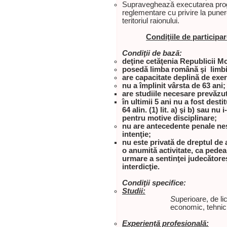
Supraveghează executarea program
reglementare cu privire la punerea
teritoriul raionului.
Condiţiile de participa
Condiţii de bază:
deţine cetăţenia Republicii M
posedă limba română şi limbile 
are capacitate deplină de exer
nu a împlinit vârsta de 63 ani;
are studiile necesare prevăzu
în ultimii 5 ani nu a fost dest
64 alin. (1) lit. a) şi b) sau n
pentru motive disciplinare;
nu are antecedente penale nes
intenţie;
nu este privată de dreptul de 
o anumită activitate, ca ped
urmare a sentinţei judecătoreş
interdicţie.
Condiţii specifice:
Studii:
S
uperioare, de li
economic, tehnic,
Experienţă profesională: